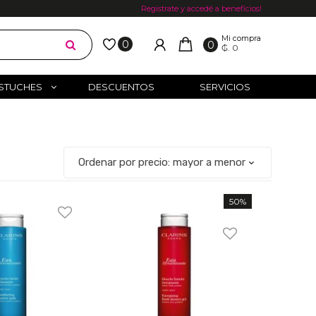
Registrate y accedé a beneficios!
Mi compra
0
0
₲. 0
STUCHES
DESCUENTOS
SERVICIOS
50%