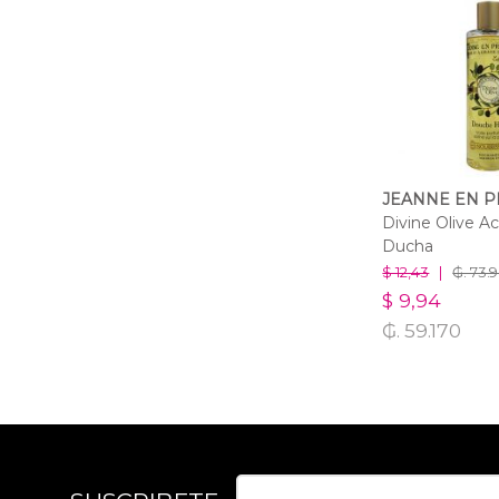
JEANNE EN 
Divine Olive A
Ducha
$ 12,43
|
₲. 73.
$ 9,94
₲. 59.170