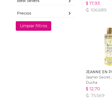
Best Sellers
$ 17,93
₲. 106.689
Precios
Limpiar filtros
JEANNE EN 
Jasmin Secret
Ducha
$ 12,70
₲. 75.569