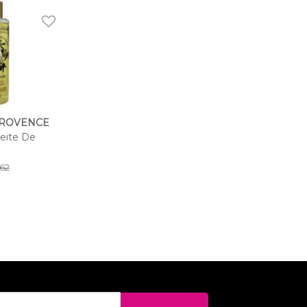
PROVENCE
ceite De
962