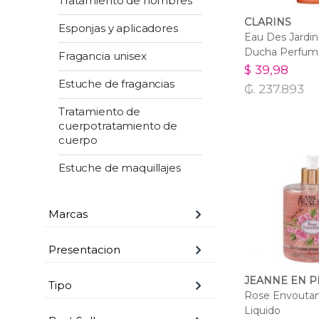
Tratamiento de hombres
CLARINS
Esponjas y aplicadores
Eau Des Jardin
Ducha Perfum
Fragancia unisex
$ 39,98
Estuche de fragancias
₲. 237.893
Tratamiento de
cuerpotratamiento de
cuerpo
Estuche de maquillajes
Marcas
Presentacion
JEANNE EN 
Tipo
Rose Envouta
Liquido