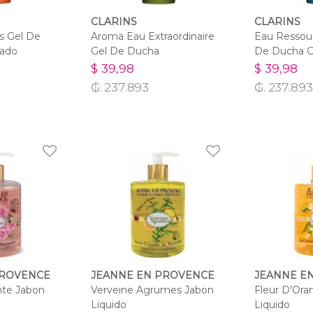
CLARINS
CLARINS
s Gel De
Aroma Eau Extraordinaire
Eau Ressou
ado
Gel De Ducha
De Ducha 
$ 39,98
$ 39,98
₲. 237.893
₲. 237.893
PROVENCE
JEANNE EN PROVENCE
JEANNE E
nte Jabon
Verveine Agrumes Jabon
Fleur D'Ora
Liquido
Liquido