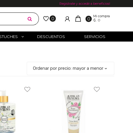
Registrate y accedé a beneficios!
Mi compra
0
0
₲. 0
STUCHES
DESCUENTOS
SERVICIOS