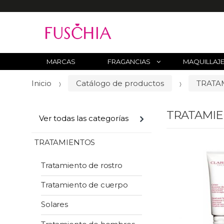
B
u
s
c
MARCAS
FRAGANCIAS
MAQUILLAJ
a
Inicio
Catálogo de productos
TRATA
r
p
o
TRATAMI
Ver todas las categorías
r
:
TRATAMIENTOS
Tratamiento de rostro
Tratamiento de cuerpo
Solares