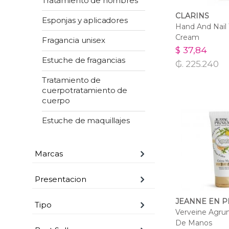
Tratamiento de hombres
CLARINS
Esponjas y aplicadores
Hand And Nail
Cream
Fragancia unisex
$ 37,84
Estuche de fragancias
₲. 225.240
Tratamiento de
cuerpotratamiento de
cuerpo
Estuche de maquillajes
Marcas
Presentacion
JEANNE EN 
Tipo
Verveine Agr
De Manos