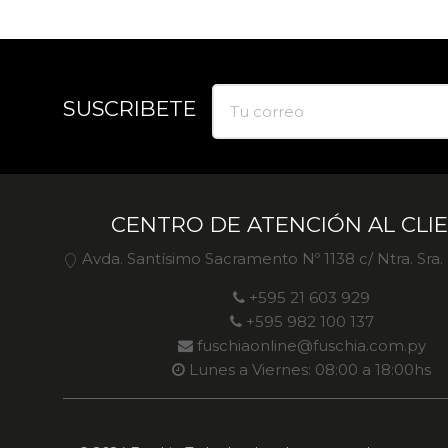
SUSCRIBETE
CENTRO DE ATENCIÓN AL CLI
Avda. Santísimo Sacramento Nº 1138 c/ Ntra. Sra
+595 21 603 929
+595 982 100 137
fuschiaonline@fuschia.com.py
Lunes a Viernes: 08:00 a 18:00hs