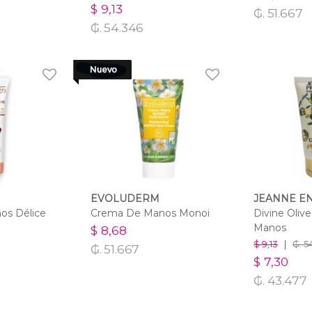
$ 9,13
₲. 51.667
₲. 54.346
EVOLUDERM
JEANNE E
os Délice
Crema De Manos Monoi
Divine Oliv
Manos
$ 8,68
$ 9,13
|
₲. 5
₲. 51.667
$ 7,30
₲. 43.477