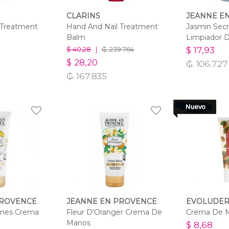
CLARINS
JEANNE E
 Treatment
Hand And Nail Treatment
Jasmin Secr
Balm
Limpiador 
$ 17,93
$ 40,28
|
₲. 239.764
$ 28,20
₲. 106.727
₲. 167.835
PROVENCE
JEANNE EN PROVENCE
EVOLUDE
umes Crema
Fleur D'Oranger Crema De
Crema De 
Manos
$ 8,68