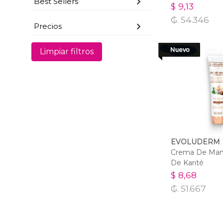
Best Sellers
$ 9,13
₲. 54.346
Precios
Limpiar filtros
EVOLUDERM
Crema De Man
De Karité
$ 8,68
₲. 51.667