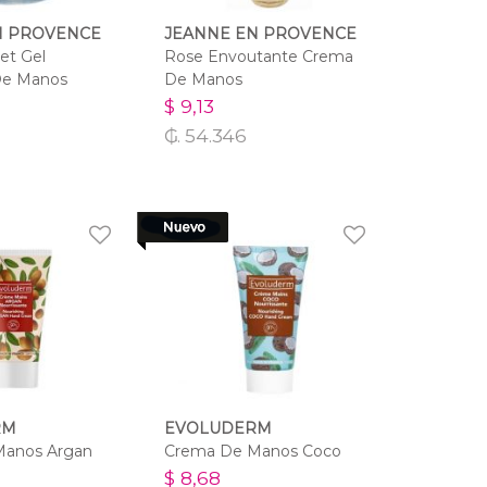
N PROVENCE
JEANNE EN PROVENCE
et Gel
Rose Envoutante Crema
De Manos
De Manos
$ 9,13
₲. 54.346
RM
EVOLUDERM
Manos Argan
Crema De Manos Coco
$ 8,68