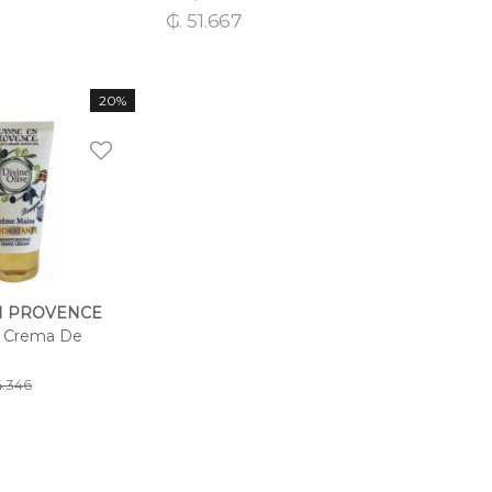
₲. 51.667
20%
N PROVENCE
e Crema De
4.346