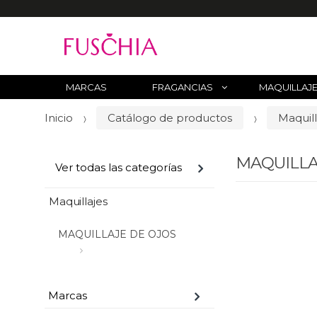
B
u
s
c
MARCAS
FRAGANCIAS
MAQUILLAJ
a
Inicio
Catálogo de productos
Maquill
r
p
o
MAQUILLA
Ver todas las categorías
r
:
Maquillajes
MAQUILLAJE DE OJOS
Marcas