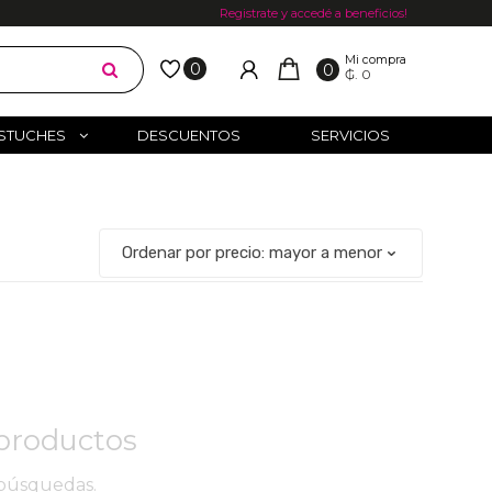
Registrate y accedé a beneficios!
Mi compra
0
0
₲. 0
STUCHES
DESCUENTOS
SERVICIOS
productos
 búsquedas.