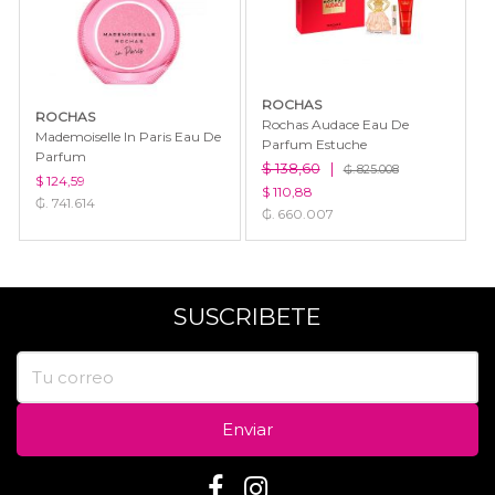
ROCHAS
ROCHAS
Rochas Audace Eau De
Mademoiselle In Paris Eau De
Parfum Estuche
Parfum
$ 138,60
|
₲. 825.008
$ 124,59
$ 110,88
₲. 741.614
₲. 660.007
SUSCRIBETE
Enviar