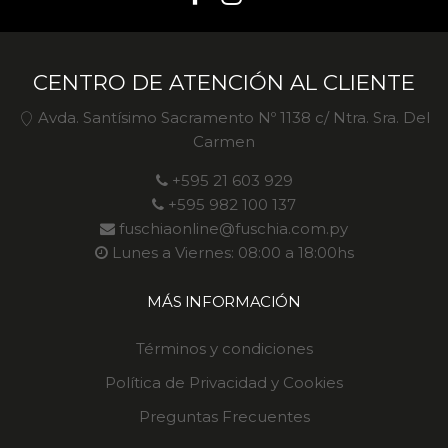
CENTRO DE ATENCIÓN AL CLIENTE
Avda. Santísimo Sacramento Nº 1138 c/ Ntra. Sra. Del
Carmen
+595 21 603 929
+595 982 100 137
fuschiaonline@fuschia.com.py
Lunes a Viernes: 08:00 a 18:00hs
MÁS INFORMACIÓN
Términos y condiciones
Política de Privacidad y Cookies
Preguntas Frecuentes