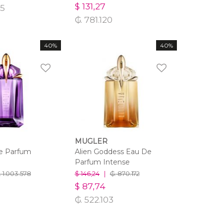
$ 131,27
95
₲. 781.120
40%
40%
MUGLER
De Parfum
Alien Goddess Eau De
Parfum Intense
$ 146,24
|
. 1.003.578
₲. 870.172
$ 87,74
₲. 522.103