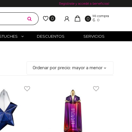
Registrate y accedé a beneficios!
Mi compra
0
0
₲. 0
STUCHES
DESCUENTOS
SERVICIOS