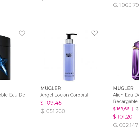
₲. 1.063.7
MUGLER
MUGLER
able Eau De
Angel Locion Corporal
Alien Eau 
Recargable
$ 109,45
$ 168,66
|
₲
₲. 651.260
$ 101,20
₲. 602.147