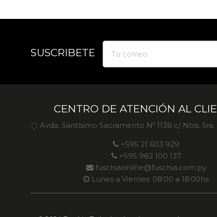
SUSCRIBETE
CENTRO DE ATENCIÓN AL CLI
Avda. Santísimo Sacramento Nº 1138 c/ Ntra. Sra
+595 21 603 929
+595 982 100 137
fuschiaonline@fuschia.com.py
Lunes a Viernes: 08:00 a 18:00hs