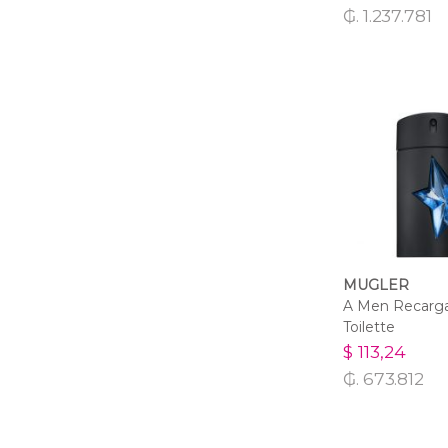
₲. 1.237.781
MUGLER
A Men Recarg
Toilette
$ 113,24
₲. 673.812