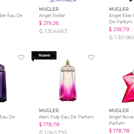
MUGLER
MUGLER
ble Eau De
Angel Stellar
Angel Elixi
De Parfum
$ 219,26
$ 218,79
₲. 1.304.663
₲. 1.301.86
MUGLER
MUGLER
 Eau De
Alien Pulp Eau De Parfum
Angel Nova
Parfum
$ 178,78
$ 178,78
₲. 1.063.795