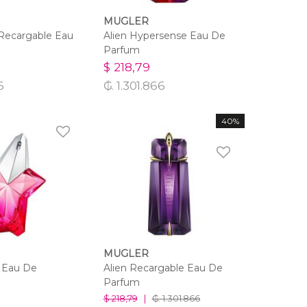
MUGLER
r Recargable Eau
Alien Hypersense Eau De
Parfum
$ 218,79
6
₲. 1.301.866
40%
MUGLER
 Eau De
Alien Recargable Eau De
Parfum
$ 218,79
|
₲. 1.301.866