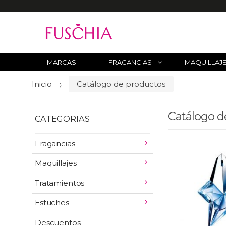
B
u
s
c
MARCAS
FRAGANCIAS
MAQUILLAJ
a
Inicio
Catálogo de productos
r
p
o
Catálogo d
CATEGORIAS
r
:
Fragancias
Maquillajes
Tratamientos
Estuches
Descuentos