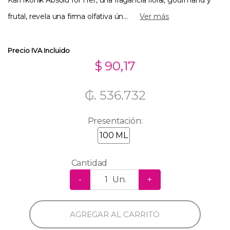
frutal, revela una firma olfativa ún...
Ver más
Precio IVA Incluido
$ 90,17
₲. 536.732
Presentación:
100 ML
Cantidad
-
Un.
+
AGREGAR AL CARRITO