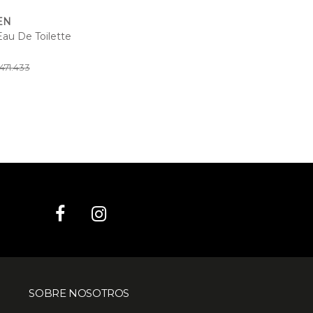
EN
au De Toilette
 471.433
SOBRE NOSOTROS