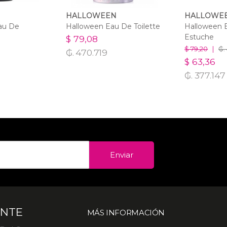
HALLOWEEN
HALLOWE
au De
Halloween Eau De Toilette
Halloween E
Estuche
$ 79,08
$ 79,20
|
₲.
₲. 470.719
$ 63,36
₲. 377.147
Enviar
ENTE
MÁS INFORMACIÓN