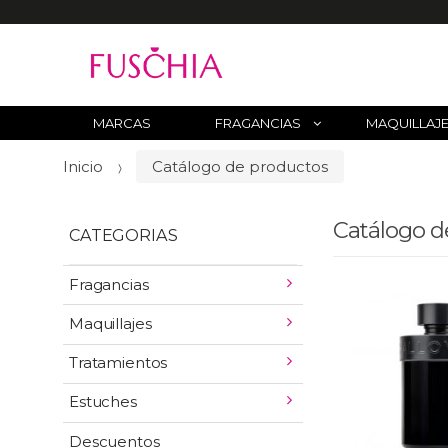
B
u
s
c
MARCAS
FRAGANCIAS
MAQUILLAJ
a
Inicio
Catálogo de productos
r
p
o
Catálogo d
CATEGORIAS
r
:
Fragancias
Maquillajes
Tratamientos
Estuches
Descuentos