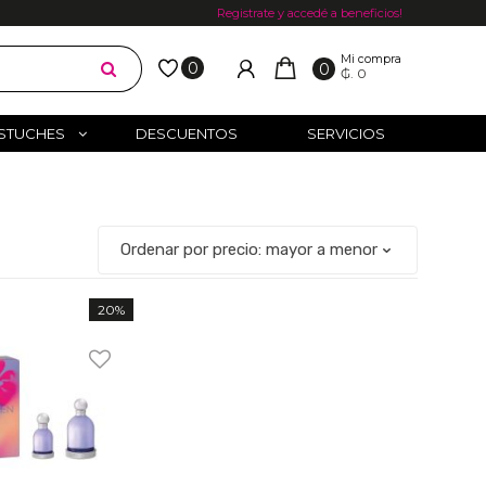
Registrate y accedé a beneficios!
Mi compra
0
0
₲. 0
STUCHES
DESCUENTOS
SERVICIOS
20%