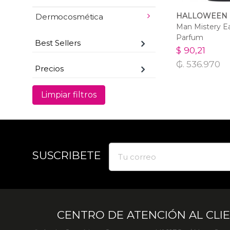
HALLOWEEN
Dermocosmética
Man Mistery E
Parfum
Best Sellers
$ 90,21
₲. 536.970
Precios
Limpiar filtros
SUSCRIBETE
CENTRO DE ATENCIÓN AL CLI